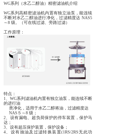
WG
系列（水乙二醇油）精密滤油机介绍
WG
系列
高精密滤油机内置有独立油泵，能连续
不断对水乙二醇油进行净化，过滤精度达
NAS5
～
8
级。（可在线过滤、旁路过滤）
工作原理：
特点：
1
、
WG
系列滤油机内置有独立油泵，能连续不断
的进行油
类净化，适用于水乙二醇将油，过滤精度达
NAS
５～
8
级；
2
、设有漏电、超负荷保护的停车装置，保护马
达；
3
、设有超压保护装置
，保护设备
；
4
、设有抽油及过滤转换装置
(1RS/2RS
无此功