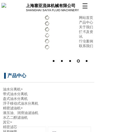
上海塞亚流体机械有限公司
SHANGHAI SAIYA FLUID MACHINERY
网站首页
产品中心
关于我们
技术及资
油水分离 精密过滤 专业制造商
讯
行业案例
始终致力于提供高品质的产品及服务 助力客户解
联系我们
决优化多种环保方案
▌
产品中心
油水分离机
>
带式油水分离机
盘式油水分离机
浮子移动式油水分离机
精密滤油机
>
液压油、润滑油滤油机
水乙二醇滤油机
其它
>
精密滤芯
环形钢带