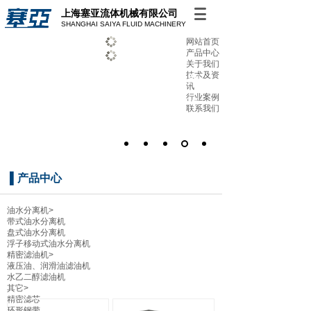
上海塞亚流体机械有限公司
SHANGHAI SAIYA FLUID MACHINERY
网站首页
产品中心
关于我们
技术及资
油水分离 精密过滤 专业制造商
讯
行业案例
始终致力于提供高品质的产品及服务 助力客户解
联系我们
决优化多种环保方案
▌
产品中心
油水分离机
>
带式油水分离机
盘式油水分离机
浮子移动式油水分离机
精密滤油机
>
液压油、润滑油滤油机
水乙二醇滤油机
其它
>
精密滤芯
环形钢带