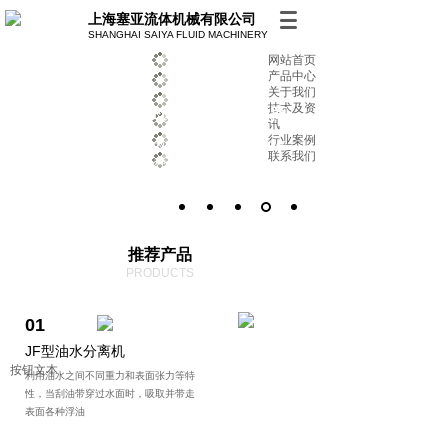
上海塞亚流体机械有限公司
SHANGHAI SAIYA FLUID MACHINERY
网站首页
产品中心
关于我们
技术及资
油水分离 精密过滤 专业制造商
油水分离 精密过滤 专业制造商
讯
行业案例
始终致力于提供高品质的产品及服务 助力客户解
始终致力于提供高品质的产品及服务 助力客户解
联系我们
决优化多种环保方案
决优化多种环保方案
推荐产品
PRODUCTS
01
JF型油水分离机
按钮文本
利用油水之间不同重力和表面张力等特
性，当刮油带穿过水面时，吸取并带走
表面各种浮油