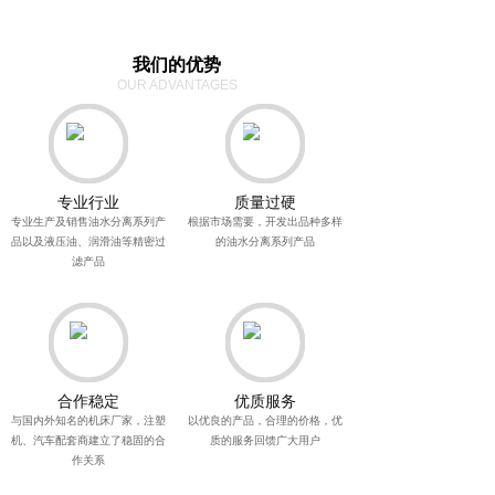
我们的优势
OUR ADVANTAGES
专业行业
质量过硬
专业生产及销售油水分离系列产
根据市场需要，开发出品种多样
品以及液压油、润滑油等精密过
的油水分离系列产品
滤产品
合作稳定
优质服务
与国内外知名的机床厂家，注塑
以优良的产品，合理的价格，优
机、汽车配套商建立了稳固的合
质的服务回馈广大用户
作关系