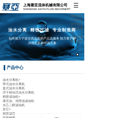
上海塞亚流体机械有限公司
SHANGHAI SAIYA FLUID MACHINERY
网站首页
产品中心
关于我们
技术及资
油水分离 精密过滤 专业制造商
讯
行业案例
始终致力于提供高品质的产品及服务 助力客户解
联系我们
决优化多种环保方案
▌
产品中心
油水分离机
>
带式油水分离机
盘式油水分离机
浮子移动式油水分离机
精密滤油机
>
液压油、润滑油滤油机
水乙二醇滤油机
其它
>
精密滤芯
环形钢带