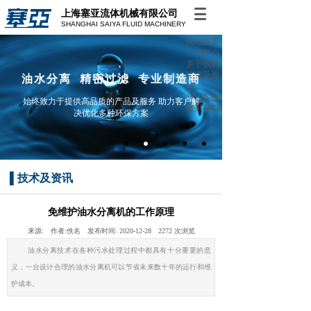
上海塞亚流体机械有限公司
SHANGHAI SAIYA FLUID MACHINERY
网站首页
产品中心
关于我们
技术及资
油水分离 精密过滤 专业制造商
讯
行业案例
始终致力于提供高品质的产品及服务 助力客户解
联系我们
决优化多种环保方案
▌
技术及资讯
免维护油水分离机的工作原理
来源:
作者:
佚名
发布时间:
2020-12-28
2272
次浏览
油水分离技术在各种污水处理过程中都具有十分重要的意
义，一台设计合理的油水分离机可以节省未来数十年的运行和维
护成本。