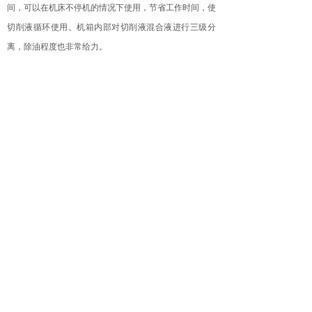
间，可以在机床不停机的情况下使用，节省工作时间，使
切削液循环使用。机箱内部对切削液混合液进行三级分
离，除油程度也非常给力。
如果你还担心一点：会有颗粒物堵塞管路，设计师也
早就想到了，应用过滤器在进水口把大颗粒物提前过滤
掉，这样一台既实用又经济的油水分离机就诞生了！
上一篇：
高标准环保要求下,如何利用刮油机和撇油机......
下一篇：
油水分离技术汇总
联系我们
CONTACT US
地址：上海市嘉定区华高路535号南门（近纬三路）
电话：021-59907048 手机：18917024007
传真：021-59907047 邮箱：shinehydr@163.com